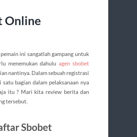
t Online
 pemain ini sangatlah gampang untuk
erlu menemukan dahulu
agen sbobet
ian nantinya. Dalam sebuah registrasi
ri satu bagian dalam pelaksanaan nya
aja itu ? Mari kita review berita dan
ng tersebut.
ftar Sbobet