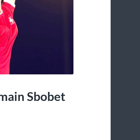
main Sbobet