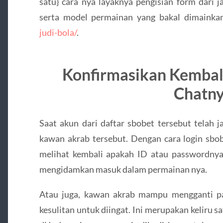
satu} cara nya layaknya pengisian form dari 
serta model permainan yang bakal dimainka
judi-bola/
.
Konfirmasikan Kembali
Chatn
Saat akun dari daftar sbobet tersebut telah 
kawan akrab tersebut. Dengan cara login sbo
melihat kembali apakah ID atau passwordny
mengidamkan masuk dalam permainan nya.
Atau juga, kawan akrab mampu mengganti p
kesulitan untuk diingat. Ini merupakan keliru s