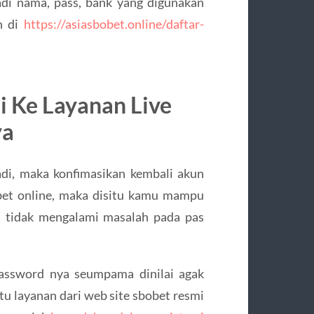
jadi nama, pass, bank yang digunakan
n di
https://asiasbobet.online/daftar-
 Ke Layanan Live
ya
jadi, maka konfimasikan kembali akun
bet online, maka disitu kamu mampu
a tidak mengalami masalah pada pas
assword nya seumpama dinilai agak
atu layanan dari web site sbobet resmi