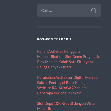
CARI
UNTUK:
POS-POS TERBARU
Kajian Aktivitas Pengguna
Memperlihatkan Slot Demo Pragmatic
Play Menjadi Salah Satu Fitur yang
Paling Banyak Dicari
Perubahan Arsitektur Digital Menjadi
Faktor Penting di Balik Kemajuan
Website RAJANAGA99 dalam
Beberapa Periode Terakhir
Slot Depo 10K Kreatif dengan Visual
Menarik