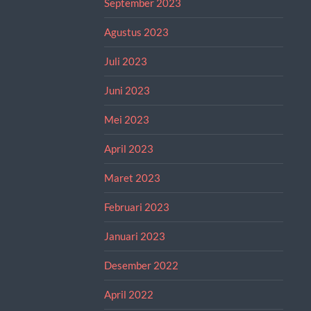
September 2023
Agustus 2023
Juli 2023
Juni 2023
Mei 2023
April 2023
Maret 2023
Februari 2023
Januari 2023
Desember 2022
April 2022