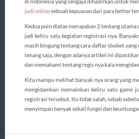
di Indonesia yang sengaja dihadirkan untuk m
judi online
sebuah kepuasan dari para bettor te
Kedua poin diatas merupakan 2 tentang utama d
jadi keliru satu kegiatan registrasi nya. Banya
masih bingung tentang cara daftar sbobet yang
tenang saja, dengan adanya artikel ini dipasti
dan memahami tentang regis nya kala mengida
Kita mampu melihat banyak nya orang yang me
mengidamkan memainkan keliru satu game judi
registrasi tersebut. Itu tidak salah, sebab sebe
menyimpan banyak sekali fungsi dan keuntungan