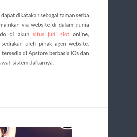
i dapat dikatakan sebagai zaman serba
imainkan via website di dalam dunia
aldo di akun
situs judi slot
online,
 sediakan oleh pihak agen website.
 tersedia di Apstore berbasis iOs dan
awah sistem daftarnya.