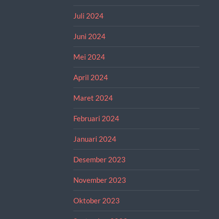
Juli 2024
Juni 2024
Mei 2024
April 2024
Maret 2024
Februari 2024
Januari 2024
Desember 2023
November 2023
Oktober 2023