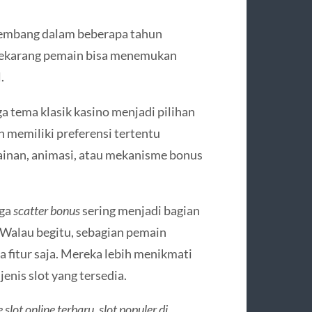
rkembang dalam beberapa tahun
, sekarang pemain bisa menemukan
.
 tema klasik kasino menjadi pilihan
 memiliki preferensi tertentu
ainan, animasi, atau mekanisme bonus
gga
scatter bonus
sering menjadi bagian
 Walau begitu, sebagian pemain
a fitur saja. Mereka lebih menikmati
enis slot yang tersedia.
 slot online terbaru
,
slot populer di