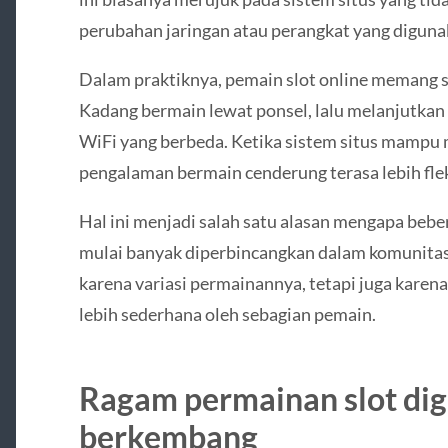
perubahan jaringan atau perangkat yang diguna
Dalam praktiknya, pemain slot online memang s
Kadang bermain lewat ponsel, lalu melanjutkan
WiFi yang berbeda. Ketika sistem situs mampu 
pengalaman bermain cenderung terasa lebih flek
Hal ini menjadi salah satu alasan mengapa bebe
mulai banyak diperbincangkan dalam komunitas 
karena variasi permainannya, tetapi juga kare
lebih sederhana oleh sebagian pemain.
Ragam permainan slot dig
berkembang