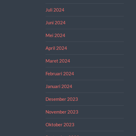
Juli 2024
Juni 2024
Mei 2024
April 2024
Maret 2024
Februari 2024
Januari 2024
Desember 2023
November 2023
Oktober 2023