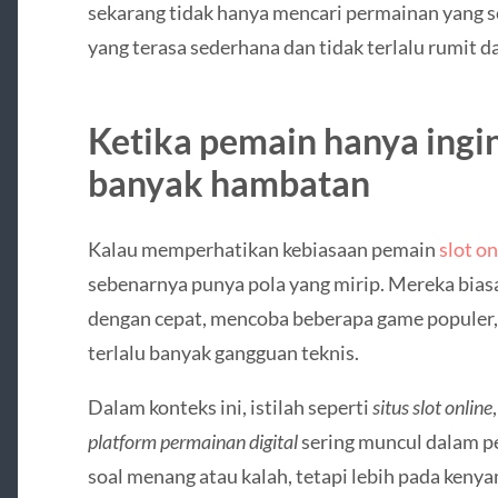
sekarang tidak hanya mencari permainan yang se
yang terasa sederhana dan tidak terlalu rumit d
Ketika pemain hanya ingi
banyak hambatan
Kalau memperhatikan kebiasaan pemain
slot on
sebenarnya punya pola yang mirip. Mereka bia
dengan cepat, mencoba beberapa game populer,
terlalu banyak gangguan teknis.
Dalam konteks ini, istilah seperti
situs slot online
platform permainan digital
sering muncul dalam p
soal menang atau kalah, tetapi lebih pada keny