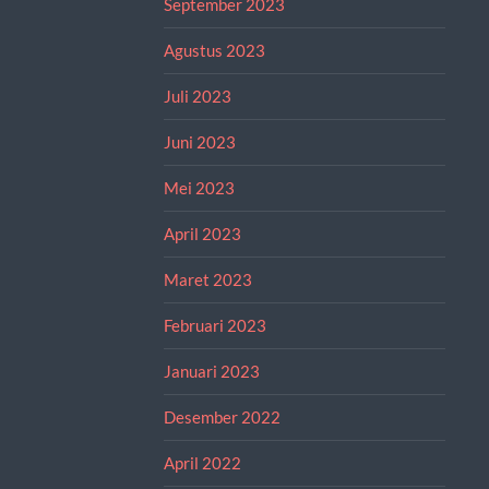
September 2023
Agustus 2023
Juli 2023
Juni 2023
Mei 2023
April 2023
Maret 2023
Februari 2023
Januari 2023
Desember 2022
April 2022