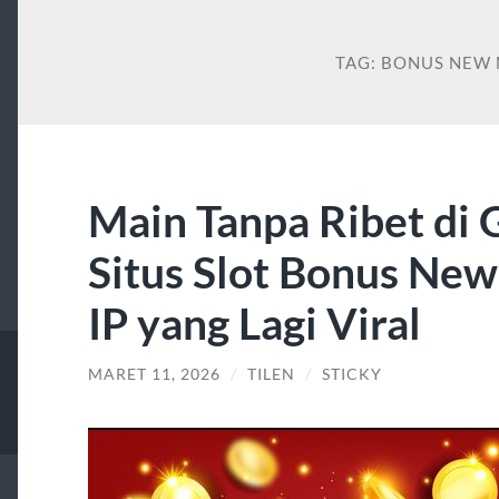
TAG:
BONUS NEW
Main Tanpa Ribet d
Situs Slot Bonus Ne
IP yang Lagi Viral
MARET 11, 2026
/
TILEN
/
STICKY