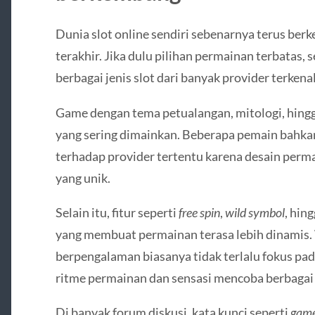
Dunia slot online sendiri sebenarnya terus be
terakhir. Jika dulu pilihan permainan terbatas
berbagai jenis slot dari banyak provider terkenal
Game dengan tema petualangan, mitologi, hingga
yang sering dimainkan. Beberapa pemain bahkan
terhadap provider tertentu karena desain perm
yang unik.
Selain itu, fitur seperti
free spin
,
wild symbol
, hin
yang membuat permainan terasa lebih dinamis.
berpengalaman biasanya tidak terlalu fokus pad
ritme permainan dan sensasi mencoba berbagai j
Di banyak forum diskusi, kata kunci seperti
game