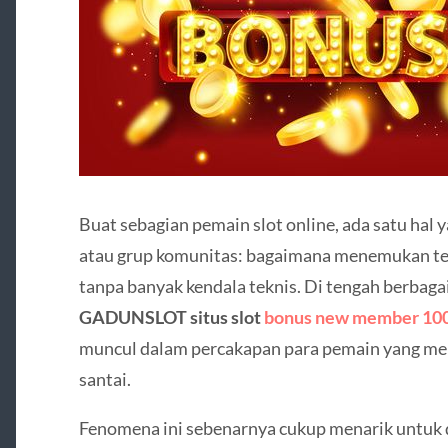
Buat sebagian pemain slot online, ada satu hal y
atau grup komunitas: bagaimana menemukan tem
tanpa banyak kendala teknis. Di tengah berbaga
GADUNSLOT situs slot
bonus new member 10
muncul dalam percakapan para pemain yang me
santai.
Fenomena ini sebenarnya cukup menarik untuk d