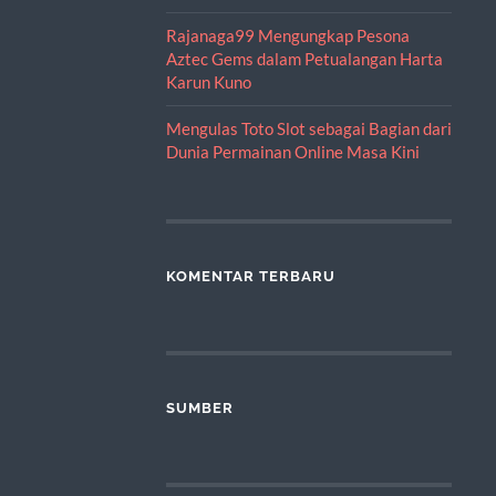
Rajanaga99 Mengungkap Pesona
Aztec Gems dalam Petualangan Harta
Karun Kuno
Mengulas Toto Slot sebagai Bagian dari
Dunia Permainan Online Masa Kini
KOMENTAR TERBARU
SUMBER