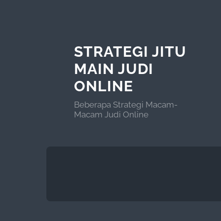
STRATEGI JITU
MAIN JUDI
ONLINE
Beberapa Strategi Macam-
Macam Judi Online