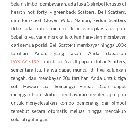
Selain simbol pembayaran, ada juga 3 simbol khusus di
hearth hot forty – greenback Scatters, Bell Scatters,
dan four-Leaf Clover Wild. Namun, kedua Scatters
tidak ada untuk memicu fitur gameplay apa pun.
Sebaliknya, yang mereka lakukan hanyalah membayar
dari semua posisi. Bell Scatters membayar hingga 100x
taruhan Anda, yang akan Anda dapatkan
PASJACKPOT
untuk set five di papan. dollar Scatters,
sementara itu, hanya dapat muncul di tiga gulungan
tengah, dan membayar 20x taruhan Anda untuk tiga
set. Hewan Liar Semanggi Empat Daun dapat
menggantikan simbol pembayaran reguler apa pun
untuk menyelesaikan kombo pemenang, dan simbol
tersebut secara otomatis meluas hingga mencakup
seluruh gulungan.