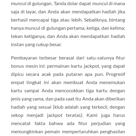
muncul di gulungan. Tanda dolar dapat muncul di mana
saja di layar, dan Anda akan mendapatkan hadiah jika
berhasil mencapai tiga atau lebih. Sebaliknya, bintang
hanya muncul di gulungan pertama, ketiga, dan kelima;
tekan ketiganya, dan Anda akan mendapatkan hadiah
instan yang cukup besar.
Pembayaran terbesar berasal dari satu-satunya fitur
bonus mesin ini: permainan kartu jackpot, yang dapat
dipicu secara acak pada putaran apa pun. Progresif
empat tingkat ini akan membuat Anda menemukan
kartu sampai Anda mencocokkan tiga kartu dengan
jenis yang sama, dan pada saat itu Anda akan diberikan
hadiah yang sesuai (klub adalah yang terkecil, dengan
sekop menjadi jackpot teratas). Kami juga harus
mencatat fakta bahwa ada fitur perjudian yang
memungkinkan pemain mempertaruhkan penghasilan