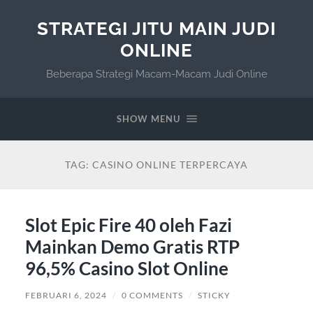
STRATEGI JITU MAIN JUDI
ONLINE
Beberapa Strategi Macam-Macam Judi Online
SHOW MENU
TAG:
CASINO ONLINE TERPERCAYA
Slot Epic Fire 40 oleh Fazi
Mainkan Demo Gratis RTP
96,5% Casino Slot Online
FEBRUARI 6, 2024
/
0 COMMENTS
/
STICKY