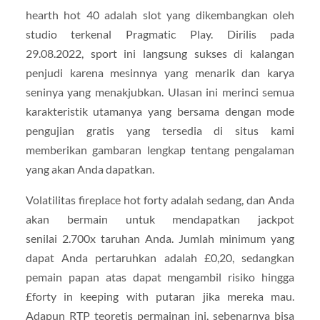
hearth hot 40 adalah slot yang dikembangkan oleh
studio terkenal Pragmatic Play. Dirilis pada
29.08.2022, sport ini langsung sukses di kalangan
penjudi karena mesinnya yang menarik dan karya
seninya yang menakjubkan. Ulasan ini merinci semua
karakteristik utamanya yang bersama dengan mode
pengujian gratis yang tersedia di situs kami
memberikan gambaran lengkap tentang pengalaman
yang akan Anda dapatkan.
Volatilitas fireplace hot forty adalah sedang, dan Anda
akan bermain untuk mendapatkan jackpot
senilai 2.700x taruhan Anda. Jumlah minimum yang
dapat Anda pertaruhkan adalah £0,20, sedangkan
pemain papan atas dapat mengambil risiko hingga
£forty in keeping with putaran jika mereka mau.
Adapun RTP teoretis permainan ini, sebenarnya bisa