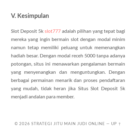
V. Kesimpulan
Slot Deposit 5k
slot777
adalah pilihan yang tepat bagi
mereka yang ingin bermain slot dengan modal minim
namun tetap memiliki peluang untuk memenangkan
hadiah besar. Dengan modal receh 5000 tanpa adanya
potongan, situs ini menawarkan pengalaman bermain
yang menyenangkan dan menguntungkan. Dengan
berbagai permainan menarik dan proses pendaftaran
yang mudah, tidak heran jika Situs Slot Deposit 5k
menjadi andalan para member.
© 2026
STRATEGI JITU MAIN JUDI ONLINE
—
UP ↑