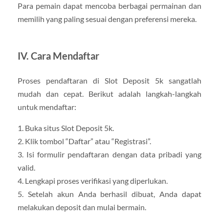
Para pemain dapat mencoba berbagai permainan dan
memilih yang paling sesuai dengan preferensi mereka.
IV. Cara Mendaftar
Proses pendaftaran di Slot Deposit 5k sangatlah
mudah dan cepat. Berikut adalah langkah-langkah
untuk mendaftar:
1. Buka situs Slot Deposit 5k.
2. Klik tombol “Daftar” atau “Registrasi”.
3. Isi formulir pendaftaran dengan data pribadi yang
valid.
4. Lengkapi proses verifikasi yang diperlukan.
5. Setelah akun Anda berhasil dibuat, Anda dapat
melakukan deposit dan mulai bermain.