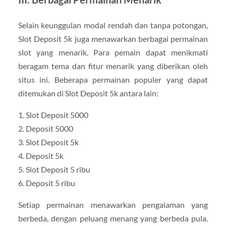
Selain keunggulan modal rendah dan tanpa potongan,
Slot Deposit 5k juga menawarkan berbagai permainan
slot yang menarik. Para pemain dapat menikmati
beragam tema dan fitur menarik yang diberikan oleh
situs ini. Beberapa permainan populer yang dapat
ditemukan di Slot Deposit 5k antara lain:
1. Slot Deposit 5000
2. Deposit 5000
3. Slot Deposit 5k
4. Deposit 5k
5. Slot Deposit 5 ribu
6. Deposit 5 ribu
Setiap permainan menawarkan pengalaman yang
berbeda, dengan peluang menang yang berbeda pula.