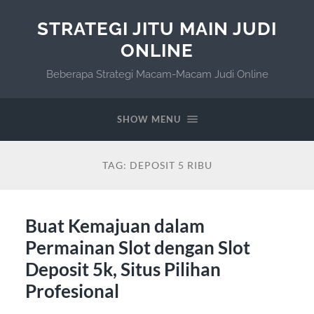
STRATEGI JITU MAIN JUDI
ONLINE
Beberapa Strategi Macam-Macam Judi Online
SHOW MENU
TAG:
DEPOSIT 5 RIBU
Buat Kemajuan dalam
Permainan Slot dengan Slot
Deposit 5k, Situs Pilihan
Profesional