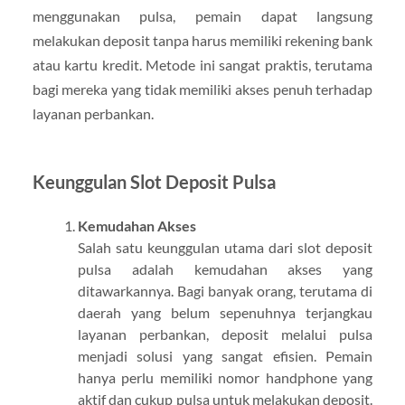
menggunakan pulsa, pemain dapat langsung
melakukan deposit tanpa harus memiliki rekening bank
atau kartu kredit. Metode ini sangat praktis, terutama
bagi mereka yang tidak memiliki akses penuh terhadap
layanan perbankan.
Keunggulan Slot Deposit Pulsa
Kemudahan Akses
Salah satu keunggulan utama dari slot deposit
pulsa adalah kemudahan akses yang
ditawarkannya. Bagi banyak orang, terutama di
daerah yang belum sepenuhnya terjangkau
layanan perbankan, deposit melalui pulsa
menjadi solusi yang sangat efisien. Pemain
hanya perlu memiliki nomor handphone yang
aktif dan cukup pulsa untuk melakukan deposit.