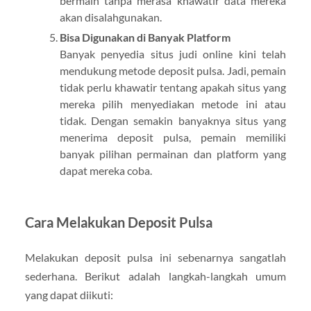
bermain tanpa merasa khawatir data mereka
akan disalahgunakan.
Bisa Digunakan di Banyak Platform
Banyak penyedia situs judi online kini telah
mendukung metode deposit pulsa. Jadi, pemain
tidak perlu khawatir tentang apakah situs yang
mereka pilih menyediakan metode ini atau
tidak. Dengan semakin banyaknya situs yang
menerima deposit pulsa, pemain memiliki
banyak pilihan permainan dan platform yang
dapat mereka coba.
Cara Melakukan Deposit Pulsa
Melakukan deposit pulsa ini sebenarnya sangatlah
sederhana. Berikut adalah langkah-langkah umum
yang dapat diikuti: