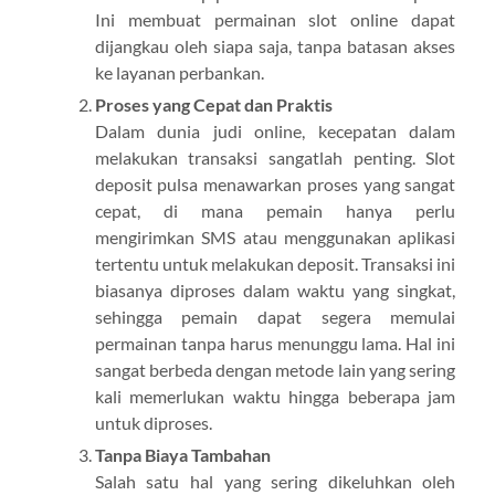
Ini membuat permainan slot online dapat
dijangkau oleh siapa saja, tanpa batasan akses
ke layanan perbankan.
Proses yang Cepat dan Praktis
Dalam dunia judi online, kecepatan dalam
melakukan transaksi sangatlah penting. Slot
deposit pulsa menawarkan proses yang sangat
cepat, di mana pemain hanya perlu
mengirimkan SMS atau menggunakan aplikasi
tertentu untuk melakukan deposit. Transaksi ini
biasanya diproses dalam waktu yang singkat,
sehingga pemain dapat segera memulai
permainan tanpa harus menunggu lama. Hal ini
sangat berbeda dengan metode lain yang sering
kali memerlukan waktu hingga beberapa jam
untuk diproses.
Tanpa Biaya Tambahan
Salah satu hal yang sering dikeluhkan oleh