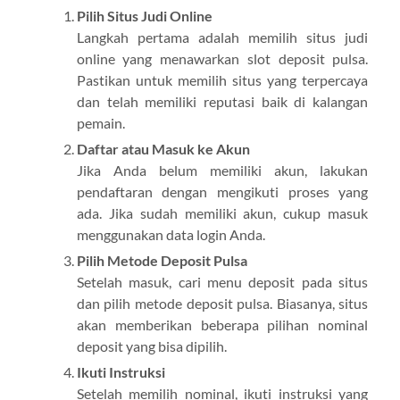
Pilih Situs Judi Online
Langkah pertama adalah memilih situs judi
online yang menawarkan slot deposit pulsa.
Pastikan untuk memilih situs yang terpercaya
dan telah memiliki reputasi baik di kalangan
pemain.
Daftar atau Masuk ke Akun
Jika Anda belum memiliki akun, lakukan
pendaftaran dengan mengikuti proses yang
ada. Jika sudah memiliki akun, cukup masuk
menggunakan data login Anda.
Pilih Metode Deposit Pulsa
Setelah masuk, cari menu deposit pada situs
dan pilih metode deposit pulsa. Biasanya, situs
akan memberikan beberapa pilihan nominal
deposit yang bisa dipilih.
Ikuti Instruksi
Setelah memilih nominal, ikuti instruksi yang