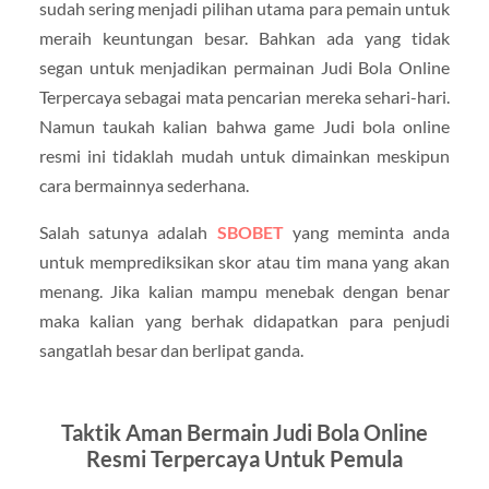
sudah sering menjadi pilihan utama para pemain untuk
meraih keuntungan besar. Bahkan ada yang tidak
segan untuk menjadikan permainan Judi Bola Online
Terpercaya sebagai mata pencarian mereka sehari-hari.
Namun taukah kalian bahwa game Judi bola online
resmi ini tidaklah mudah untuk dimainkan meskipun
cara bermainnya sederhana.
Salah satunya adalah
SBOBET
yang meminta anda
untuk memprediksikan skor atau tim mana yang akan
menang. Jika kalian mampu menebak dengan benar
maka kalian yang berhak didapatkan para penjudi
sangatlah besar dan berlipat ganda.
Taktik Aman Bermain Judi Bola Online
Resmi Terpercaya Untuk Pemula