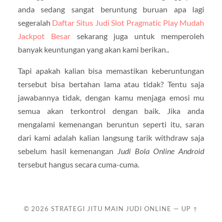
anda sedang sangat beruntung buruan apa lagi
segeralah
Daftar Situs Judi Slot Pragmatic Play Mudah
Jackpot Besar
sekarang juga untuk memperoleh
banyak keuntungan yang akan kami berikan..
Tapi apakah kalian bisa memastikan keberuntungan
tersebut bisa bertahan lama atau tidak? Tentu saja
jawabannya tidak, dengan kamu menjaga emosi mu
semua akan terkontrol dengan baik. Jika anda
mengalami kemenangan beruntun seperti itu, saran
dari kami adalah kalian langsung tarik withdraw saja
sebelum hasil kemenangan
Judi Bola Online Android
tersebut hangus secara cuma-cuma.
© 2026
STRATEGI JITU MAIN JUDI ONLINE
—
UP ↑