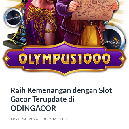
Raih Kemenangan dengan Slot
Gacor Terupdate di
ODINGACOR
APRIL 24, 2024
/
0 COMMENTS