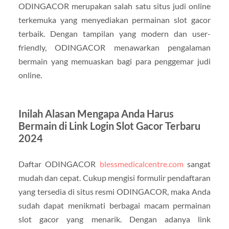
ODINGACOR merupakan salah satu situs judi online
terkemuka yang menyediakan permainan slot gacor
terbaik. Dengan tampilan yang modern dan user-
friendly, ODINGACOR menawarkan pengalaman
bermain yang memuaskan bagi para penggemar judi
online.
Inilah Alasan Mengapa Anda Harus
Bermain di Link Login Slot Gacor Terbaru
2024
Daftar ODINGACOR
blessmedicalcentre.com
sangat
mudah dan cepat. Cukup mengisi formulir pendaftaran
yang tersedia di situs resmi ODINGACOR, maka Anda
sudah dapat menikmati berbagai macam permainan
slot gacor yang menarik. Dengan adanya link