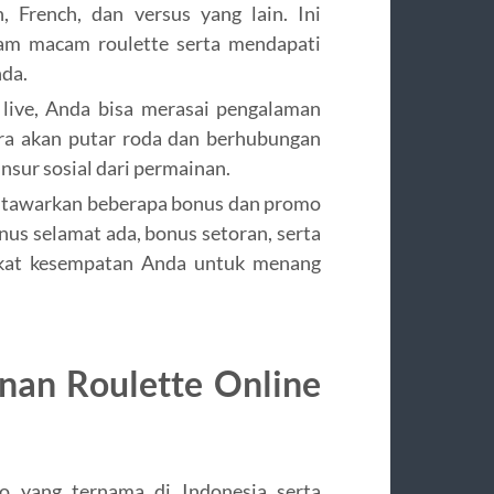
, French, dan versus yang lain. Ini
am macam roulette serta mendapati
nda.
 live, Anda bisa merasai pengalaman
era akan putar roda dan berhubungan
nsur sosial dari permainan.
ng tawarkan beberapa bonus dan promo
us selamat ada, bonus setoran, serta
ngkat kesempatan Anda untuk menang
nan Roulette Online
no yang ternama di Indonesia serta