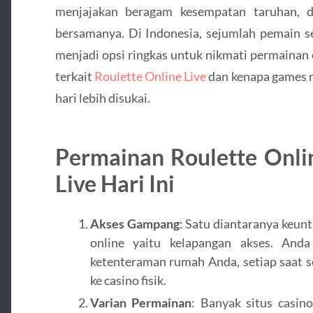
menjajakan beragam kesempatan taruhan, d
bersamanya. Di Indonesia, sejumlah pemain se
menjadi opsi ringkas untuk nikmati permainan c
terkait
Roulette Online Live
dan kenapa games ro
hari lebih disukai.
Permainan Roulette Onlin
Live Hari Ini
Akses Gampang
: Satu diantaranya keunt
online yaitu kelapangan akses. Anda
ketenteraman rumah Anda, setiap saat s
ke casino fisik.
Varian Permainan
: Banyak situs casi