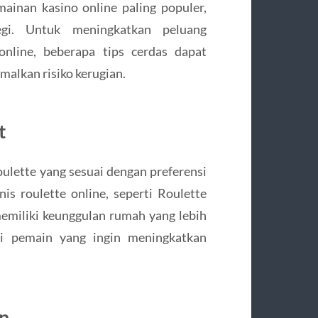
mainan kasino online paling populer,
gi. Untuk meningkatkan peluang
nline, beberapa tips cerdas dapat
alkan risiko kerugian.
t
ulette yang sesuai dengan preferensi
s roulette online, seperti Roulette
memiliki keunggulan rumah yang lebih
gi pemain yang ingin meningkatkan
n