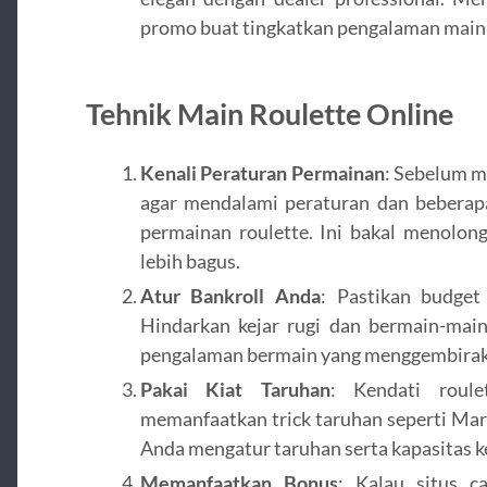
promo buat tingkatkan pengalaman main
Tehnik Main Roulette Online
Kenali Peraturan Permainan
: Sebelum m
agar mendalami peraturan dan beberap
permainan roulette. Ini bakal menolon
lebih bagus.
Atur Bankroll Anda
: Pastikan budget
Hindarkan kejar rugi dan bermain-mai
pengalaman bermain yang menggembirak
Pakai Kiat Taruhan
: Kendati roule
memanfaatkan trick taruhan seperti Mar
Anda mengatur taruhan serta kapasitas 
Memanfaatkan Bonus
: Kalau situs c