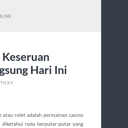
NLINE
: Keseruan
gsung Hari Ini
STICKY
e atau rolet adalah permainan casino
i diketahui roda berputar-putar yang