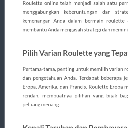
Roulette online telah menjadi salah satu per
menggabungkan keberuntungan dan strate
kemenangan Anda dalam bermain roulette o
membantu Anda mengasah strategi dan meminim
Pilih Varian Roulette yang Tepa
Pertama-tama, penting untuk memilih varian ro
dan pengetahuan Anda. Terdapat beberapa jeni
Eropa, Amerika, dan Prancis. Roulette Eropa 
rendah, membuatnya pilihan yang bijak ba
peluang menang.
Kenali Taruhan dan Pembayara