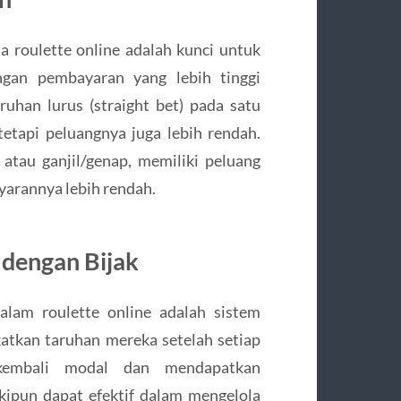
roulette online adalah kunci untuk
ngan pembayaran yang lebih tinggi
aruhan lurus (straight bet) pada satu
etapi peluangnya juga lebih rendah.
atau ganjil/genap, memiliki peluang
yarannya lebih rendah.
 dengan Bijak
alam roulette online adalah sistem
atkan taruhan mereka setelah setiap
kembali modal dan mendapatkan
ipun dapat efektif dalam mengelola