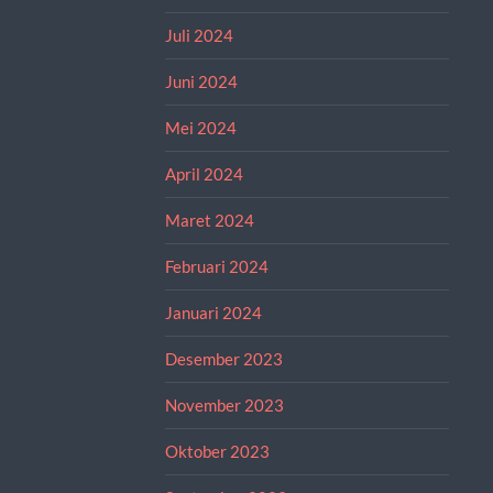
Juli 2024
Juni 2024
Mei 2024
April 2024
Maret 2024
Februari 2024
Januari 2024
Desember 2023
November 2023
Oktober 2023