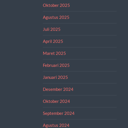
Oktober 2025
Agustus 2025
Juli 2025
April 2025
Maret 2025
Februari 2025
Januari 2025
Desember 2024
Oktober 2024
September 2024
Agustus 2024