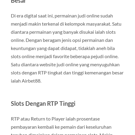
Besar
Di era digital saat ini, permainan judi online sudah
menjadi makin terkenal di kelompok masyarakat. Satu
diantara permainan yang banyak disukai ialah slots
online. Dengan beragam jenis opsi permainan dan
keuntungan yang dapat didapat, tidaklah aneh bila
slots online menjadi favorite beberapa pejudi online.
Satu diantara website judi online yang menyuguhkan
slots dengan RTP tingkat dan tinggi kemenangan besar
ialah Airbet88.
Slots Dengan RTP Tinggi
RTP atau Return to Player ialah prosentase
pembayaran kembali ke pemain dari keseluruhan
taruhan dimainkan dalam permainan slots. Makin