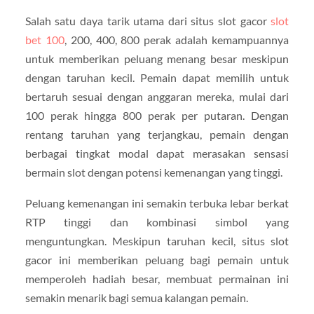
Salah satu daya tarik utama dari situs slot gacor
slot
bet 100
, 200, 400, 800 perak adalah kemampuannya
untuk memberikan peluang menang besar meskipun
dengan taruhan kecil. Pemain dapat memilih untuk
bertaruh sesuai dengan anggaran mereka, mulai dari
100 perak hingga 800 perak per putaran. Dengan
rentang taruhan yang terjangkau, pemain dengan
berbagai tingkat modal dapat merasakan sensasi
bermain slot dengan potensi kemenangan yang tinggi.
Peluang kemenangan ini semakin terbuka lebar berkat
RTP tinggi dan kombinasi simbol yang
menguntungkan. Meskipun taruhan kecil, situs slot
gacor ini memberikan peluang bagi pemain untuk
memperoleh hadiah besar, membuat permainan ini
semakin menarik bagi semua kalangan pemain.