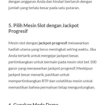
dengan anggaran Anda dan hindari bertaruh dengan
jumlah yang terlalu besar pada satu putaran.
5. Pilih Mesin Slot dengan Jackpot
Progresif
Mesin slot dengan
jackpot progresif
menawarkan
hadiah utama yang terus meningkat seiring waktu. Jika
Anda tertarik untuk mengejar jackpot besar,
pertimbangkan untuk bermain pada mesin slot bet 100
gacor yang menawarkan jackpot progresif. Meskipun
jackpot besar menarik, pastikan untuk
mempertimbangkan RTP dan volatilitas mesin untuk
memastikan bahwa permainan tetap menguntungkan.
6. Gunakan Mode Demo