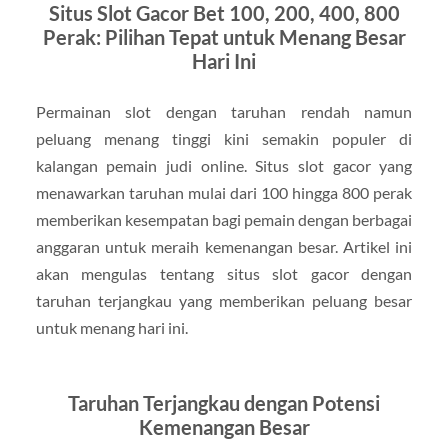
Situs Slot Gacor Bet 100, 200, 400, 800
Perak: Pilihan Tepat untuk Menang Besar
Hari Ini
Permainan slot dengan taruhan rendah namun
peluang menang tinggi kini semakin populer di
kalangan pemain judi online. Situs slot gacor yang
menawarkan taruhan mulai dari 100 hingga 800 perak
memberikan kesempatan bagi pemain dengan berbagai
anggaran untuk meraih kemenangan besar. Artikel ini
akan mengulas tentang situs slot gacor dengan
taruhan terjangkau yang memberikan peluang besar
untuk menang hari ini.
Taruhan Terjangkau dengan Potensi
Kemenangan Besar