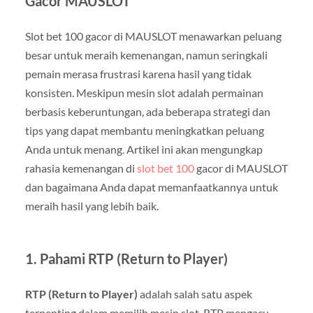
Gacor MAUSLOT
Slot bet 100 gacor di MAUSLOT menawarkan peluang
besar untuk meraih kemenangan, namun seringkali
pemain merasa frustrasi karena hasil yang tidak
konsisten. Meskipun mesin slot adalah permainan
berbasis keberuntungan, ada beberapa strategi dan
tips yang dapat membantu meningkatkan peluang
Anda untuk menang. Artikel ini akan mengungkap
rahasia kemenangan di
slot bet 100
gacor di MAUSLOT
dan bagaimana Anda dapat memanfaatkannya untuk
meraih hasil yang lebih baik.
1. Pahami RTP (Return to Player)
RTP (Return to Player)
adalah salah satu aspek
terpenting dalam memilih mesin slot. RTP mengacu