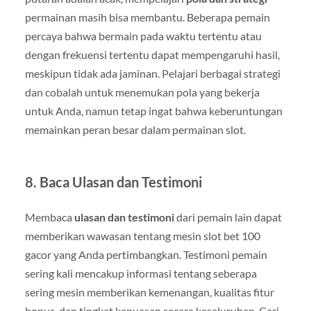
permainan masih bisa membantu. Beberapa pemain
percaya bahwa bermain pada waktu tertentu atau
dengan frekuensi tertentu dapat mempengaruhi hasil,
meskipun tidak ada jaminan. Pelajari berbagai strategi
dan cobalah untuk menemukan pola yang bekerja
untuk Anda, namun tetap ingat bahwa keberuntungan
memainkan peran besar dalam permainan slot.
8. Baca Ulasan dan Testimoni
Membaca
ulasan dan testimoni
dari pemain lain dapat
memberikan wawasan tentang mesin slot bet 100
gacor yang Anda pertimbangkan. Testimoni pemain
sering kali mencakup informasi tentang seberapa
sering mesin memberikan kemenangan, kualitas fitur
bonus, dan tingkat kepuasan secara keseluruhan. Cari