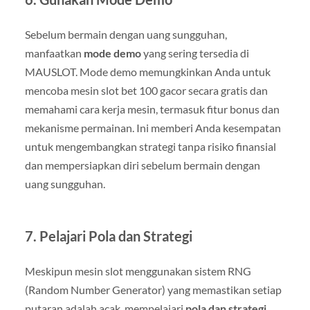
Sebelum bermain dengan uang sungguhan,
manfaatkan
mode demo
yang sering tersedia di
MAUSLOT. Mode demo memungkinkan Anda untuk
mencoba mesin slot bet 100 gacor secara gratis dan
memahami cara kerja mesin, termasuk fitur bonus dan
mekanisme permainan. Ini memberi Anda kesempatan
untuk mengembangkan strategi tanpa risiko finansial
dan mempersiapkan diri sebelum bermain dengan
uang sungguhan.
7. Pelajari Pola dan Strategi
Meskipun mesin slot menggunakan sistem RNG
(Random Number Generator) yang memastikan setiap
putaran adalah acak, mempelajari
pola dan strategi