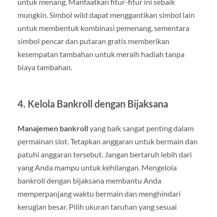
untuk menang. Manfaatkan fitur-fitur ini sebaik
mungkin. Simbol wild dapat menggantikan simbol lain
untuk membentuk kombinasi pemenang, sementara
simbol pencar dan putaran gratis memberikan
kesempatan tambahan untuk meraih hadiah tanpa
biaya tambahan.
4. Kelola Bankroll dengan Bijaksana
Manajemen bankroll
yang baik sangat penting dalam
permainan slot. Tetapkan anggaran untuk bermain dan
patuhi anggaran tersebut. Jangan bertaruh lebih dari
yang Anda mampu untuk kehilangan. Mengelola
bankroll dengan bijaksana membantu Anda
memperpanjang waktu bermain dan menghindari
kerugian besar. Pilih ukuran taruhan yang sesuai