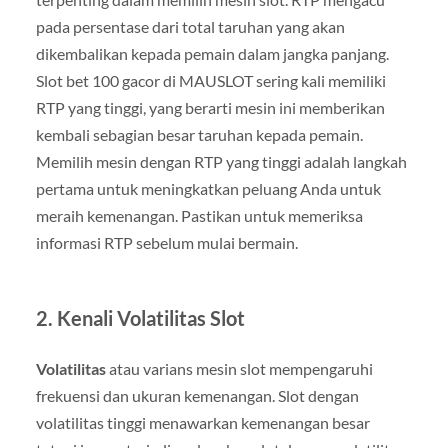
pada persentase dari total taruhan yang akan
dikembalikan kepada pemain dalam jangka panjang.
Slot bet 100 gacor di MAUSLOT sering kali memiliki
RTP yang tinggi, yang berarti mesin ini memberikan
kembali sebagian besar taruhan kepada pemain.
Memilih mesin dengan RTP yang tinggi adalah langkah
pertama untuk meningkatkan peluang Anda untuk
meraih kemenangan. Pastikan untuk memeriksa
informasi RTP sebelum mulai bermain.
2. Kenali Volatilitas Slot
Volatilitas
atau varians mesin slot mempengaruhi
frekuensi dan ukuran kemenangan. Slot dengan
volatilitas tinggi menawarkan kemenangan besar