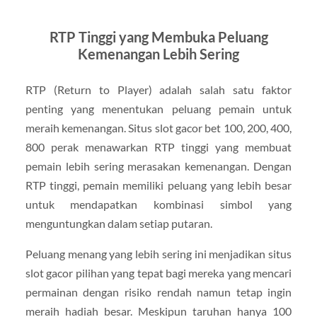
RTP Tinggi yang Membuka Peluang
Kemenangan Lebih Sering
RTP (Return to Player) adalah salah satu faktor
penting yang menentukan peluang pemain untuk
meraih kemenangan. Situs slot gacor bet 100, 200, 400,
800 perak menawarkan RTP tinggi yang membuat
pemain lebih sering merasakan kemenangan. Dengan
RTP tinggi, pemain memiliki peluang yang lebih besar
untuk mendapatkan kombinasi simbol yang
menguntungkan dalam setiap putaran.
Peluang menang yang lebih sering ini menjadikan situs
slot gacor pilihan yang tepat bagi mereka yang mencari
permainan dengan risiko rendah namun tetap ingin
meraih hadiah besar. Meskipun taruhan hanya 100