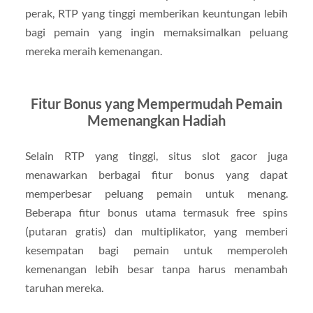
perak, RTP yang tinggi memberikan keuntungan lebih
bagi pemain yang ingin memaksimalkan peluang
mereka meraih kemenangan.
Fitur Bonus yang Mempermudah Pemain
Memenangkan Hadiah
Selain RTP yang tinggi, situs slot gacor juga
menawarkan berbagai fitur bonus yang dapat
memperbesar peluang pemain untuk menang.
Beberapa fitur bonus utama termasuk free spins
(putaran gratis) dan multiplikator, yang memberi
kesempatan bagi pemain untuk memperoleh
kemenangan lebih besar tanpa harus menambah
taruhan mereka.