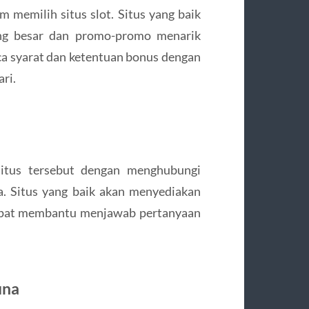
 memilih situs slot. Situs yang baik
ng besar dan promo-promo menarik
a syarat dan ketentuan bonus dengan
ri.
situs tersebut dengan menghubungi
a. Situs yang baik akan menyediakan
dapat membantu menjawab pertanyaan
una