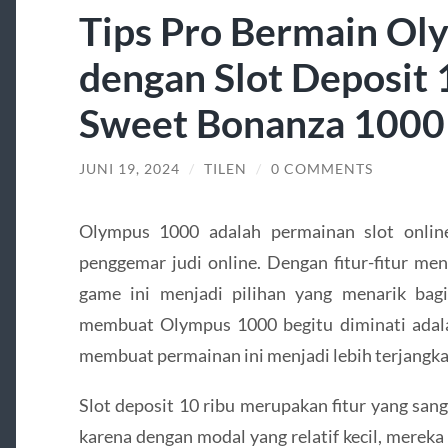
Tips Pro Bermain O
dengan Slot Deposit
Sweet Bonanza 1000
JUNI 19, 2024
/
TILEN
/
0 COMMENTS
Olympus 1000 adalah permainan slot onlin
penggemar judi online. Dengan fitur-fitur m
game ini menjadi pilihan yang menarik bag
membuat Olympus 1000 begitu diminati ada
membuat permainan ini menjadi lebih terjangka
Slot deposit 10 ribu merupakan fitur yang sa
karena dengan modal yang relatif kecil, mere