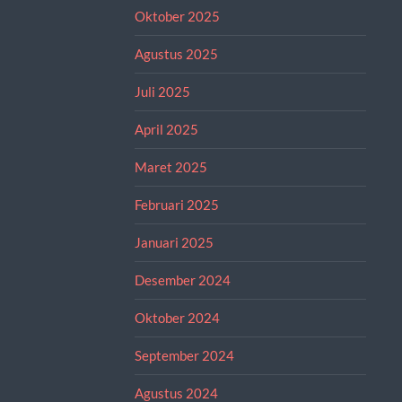
Oktober 2025
Agustus 2025
Juli 2025
April 2025
Maret 2025
Februari 2025
Januari 2025
Desember 2024
Oktober 2024
September 2024
Agustus 2024