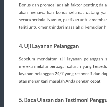
Bonus dan promosi adalah faktor penting dalam
akan menawarkan bonus selamat datang ya
secara berkala. Namun, pastikan untuk membac
teliti untuk menghindari masalah di kemudian ha
4. Uji Layanan Pelanggan
Sebelum mendaftar, uji layanan pelanggan 
mereka melalui berbagai saluran yang tersedi
layanan pelanggan 24/7 yang responsif dan 
atau menangani masalah Anda dengan cepat.
5. Baca Ulasan dan Testimoni Pengg