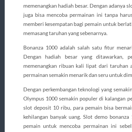
memenangkan hadiah besar. Dengan adanya sl
juga bisa mencoba permainan ini tanpa haru
memberi kesempatan bagi pemain untuk berlat
memasang taruhan yang sebenarnya.
Bonanza 1000 adalah salah satu fitur mena
Dengan hadiah besar yang ditawarkan, p
memenangkan ribuan kali lipat dari taruhan a
permainan semakin menarik dan seru untuk dim
Dengan perkembangan teknologi yang semakin p
Olympus 1000 semakin populer di kalangan pe
slot deposit 10 ribu, para pemain bisa berma
kehilangan banyak uang. Slot demo bonanza
pemain untuk mencoba permainan ini sebe