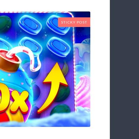
STICKY POST