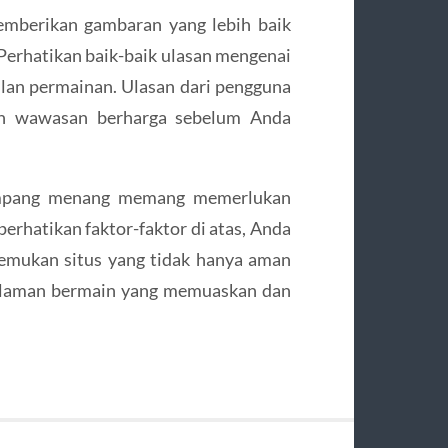
emberikan gambaran yang lebih baik
 Perhatikan baik-baik ulasan mengenai
ilan permainan. Ulasan dari pengguna
an wawasan berharga sebelum Anda
gampang menang memang memerlukan
erhatikan faktor-faktor di atas, Anda
emukan situs yang tidak hanya aman
galaman bermain yang memuaskan dan