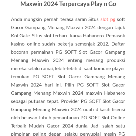
Maxwin 2024 Terpercaya Play n Go
Anda mungkin pernah terasa saran Situs
slot pg
soft
Gacor Gampang Menang Maxwin 2024 dengan tajuk
Koi Gate. Situs slot terbaru karya Habanero. Pemasok
kasino online sudah bekerja semenjak 2012. Daftar
bocoran permainan PG SOFT Slot Gacor Gampang
Menang Maxwin 2024 enteng menang produksi
mereka selalu ramai, lebih-lebih di saat komune player
temukan PG SOFT Slot Gacor Gampang Menang
Maxwin 2024 hari ini. Pilih PG SOFT Slot Gacor
Gampang Menang Maxwin 2024 maxwin Habanero
sebagai putusan tepat. Provider PG SOFT Slot Gacor
Gampang Menang Maxwin 2024 udah dikasih lisensi
oleh belasan tubuh pemantauan PG SOFT Slot Online
Terbaik Mudah Gacor 2024 dunia. Jadi salah satu
pimpinan paling depan selaku penyuplai mesin PG