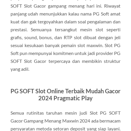
SOFT Slot Gacor gampang menang hari ini. Riwayat
panjang udah menunjukkan kalau nama PG Soft amat
kuat dan gak tergoyahkan dalam soal pengalaman dan
prestasi. Semuanya tersangkut mesin slot seperti
grafis, sound, bonus, dan RTP slot dibuat dengan jeli
sesuai kesukaan banyak pemain slot maxwin. Slot PG
Soft pun mempunyai komitmen untuk jadi provider PG
SOFT Slot Gacor terpercaya dan membikin struktur
yang adil.
PG SOFT Slot Online Terbaik Mudah Gacor
2024 Pragmatic Play
Semua rutinitas taruhan mesin judi Slot PG SOFT
Gacor Gampang Menang Maxwin 2024 ada bermacam
persyaratan metoda setoran deposit yang siap layani.