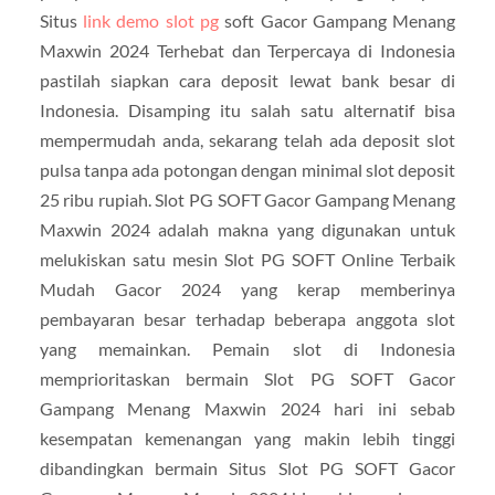
Situs
link demo slot pg
soft Gacor Gampang Menang
Maxwin 2024 Terhebat dan Terpercaya di Indonesia
pastilah siapkan cara deposit lewat bank besar di
Indonesia. Disamping itu salah satu alternatif bisa
mempermudah anda, sekarang telah ada deposit slot
pulsa tanpa ada potongan dengan minimal slot deposit
25 ribu rupiah. Slot PG SOFT Gacor Gampang Menang
Maxwin 2024 adalah makna yang digunakan untuk
melukiskan satu mesin Slot PG SOFT Online Terbaik
Mudah Gacor 2024 yang kerap memberinya
pembayaran besar terhadap beberapa anggota slot
yang memainkan. Pemain slot di Indonesia
memprioritaskan bermain Slot PG SOFT Gacor
Gampang Menang Maxwin 2024 hari ini sebab
kesempatan kemenangan yang makin lebih tinggi
dibandingkan bermain Situs Slot PG SOFT Gacor