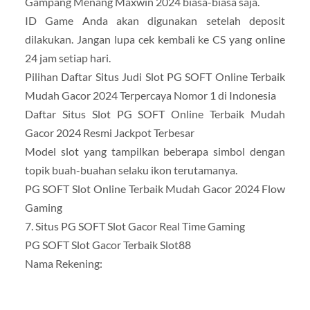
Gampang Menang Maxwin 2024 biasa-biasa saja.
ID Game Anda akan digunakan setelah deposit
dilakukan. Jangan lupa cek kembali ke CS yang online
24 jam setiap hari.
Pilihan Daftar Situs Judi Slot PG SOFT Online Terbaik
Mudah Gacor 2024 Terpercaya Nomor 1 di Indonesia
Daftar Situs Slot PG SOFT Online Terbaik Mudah
Gacor 2024 Resmi Jackpot Terbesar
Model slot yang tampilkan beberapa simbol dengan
topik buah-buahan selaku ikon terutamanya.
PG SOFT Slot Online Terbaik Mudah Gacor 2024 Flow
Gaming
7. Situs PG SOFT Slot Gacor Real Time Gaming
PG SOFT Slot Gacor Terbaik Slot88
Nama Rekening: