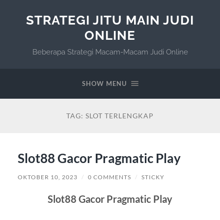
STRATEGI JITU MAIN JUDI
ONLINE
Beberapa Strategi Macam-Macam Judi Online
SHOW MENU
TAG:
SLOT TERLENGKAP
Slot88 Gacor Pragmatic Play
OKTOBER 10, 2023
/
0 COMMENTS
/
STICKY
Slot88 Gacor Pragmatic Play