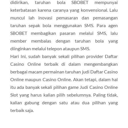
didirikan, taruhan bola SBOBET mempunyai
keterbatasan karena caranya yang konvensional. Lalu
muncul lah inovasi pemasaran dan pemasangan
taruhan sepak bola menggunakan SMS. Para agen
SBOBET membagikan pasaran melalui SMS, lalu
member membalas dengan taruhan bola yang
diinginkan melalui telepon ataupun SMS.
Hari Ini, sudah banyak sekali pilihan provider Daftar
Casino Online terbaik di dalam mengembangkan
berbagai macam permainan taruhan judi Daftar Casino
Online maupun Casino Online. Akan tetapi, dalam hal
itu ada banyak sekali pilihan game Judi Casino Online
Slot yang harus kalian pilih sebelumnya. Paling tidak,
kalian gabung dengan satu atau dua pilihan yang
terbaik saja.