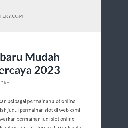
TERY.COM
erbaru Mudah
percaya 2023
ICKY
an pelbagai permainan slot online
ah judul permainan slot di web kami
rkan permainan judi slot online
online lainnya. Terdiri dari judi bola