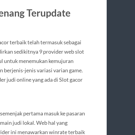
enang Terupdate
acor terbaik telah termasuk sebagai
irkan sedikitnya 9 provider web slot
tul untuk menemukan kemujuran
berjenis-jenis variasi varian game.
er judi online yang ada di Slot gacor
y semenjak pertama masuk ke pasaran
main judi lokal. Web hal yang
vider ini menawarkan winrate terbaik