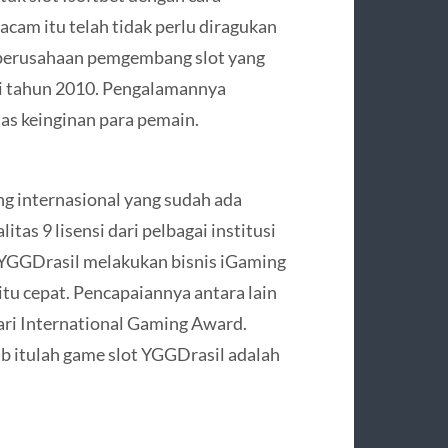
am itu telah tidak perlu diragukan
h perusahaan pemgembang slot yang
ri tahun 2010. Pengalamannya
s keinginan para pemain.
ng internasional yang sudah ada
tas 9 lisensi dari pelbagai institusi
 YGGDrasil melakukan bisnis iGaming
tu cepat. Pencapaiannya antara lain
ri International Gaming Award.
ab itulah game slot YGGDrasil adalah