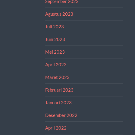
September 2023
Agustus 2023
Juli 2023
Juni 2023
Mei 2023
April 2023
Maret 2023
Februari 2023
Januari 2023
Desember 2022
April 2022