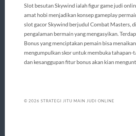
Slot besutan Skywind ialah figur game judi online
amat hobi menjadikan konsep gameplay permaina
slot gacor Skywind berjudul Combat Masters,
pengalaman bermain yang mengasyikan. Terdap
Bonus yang menciptakan pemain bisa menaikan p
mengumpulkan skor untuk membuka tahapan-taha
dan kesanggupan fitur bonus akan kian mengun
© 2026
STRATEGI JITU MAIN JUDI ONLINE