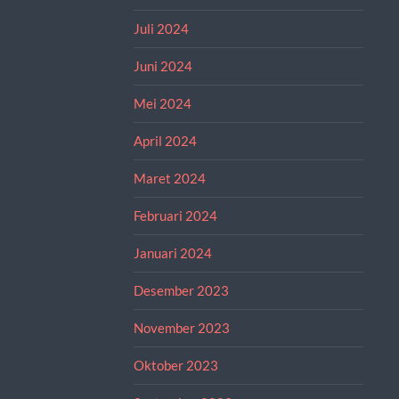
Juli 2024
Juni 2024
Mei 2024
April 2024
Maret 2024
Februari 2024
Januari 2024
Desember 2023
November 2023
Oktober 2023