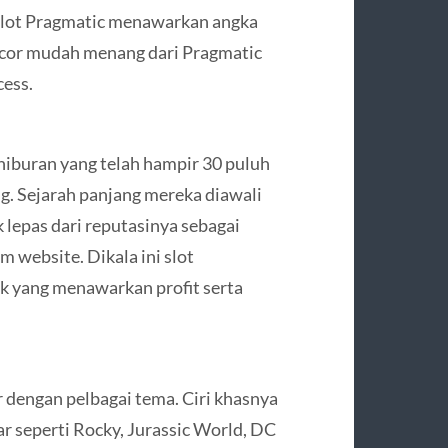
p slot Pragmatic menawarkan angka
acor mudah menang dari Pragmatic
cess.
iburan yang telah hampir 30 puluh
g. Sejarah panjang mereka diawali
lepas dari reputasinya sebagai
 website. Dikala ini slot
ik yang menawarkan profit serta
 dengan pelbagai tema. Ciri khasnya
ar seperti Rocky, Jurassic World, DC