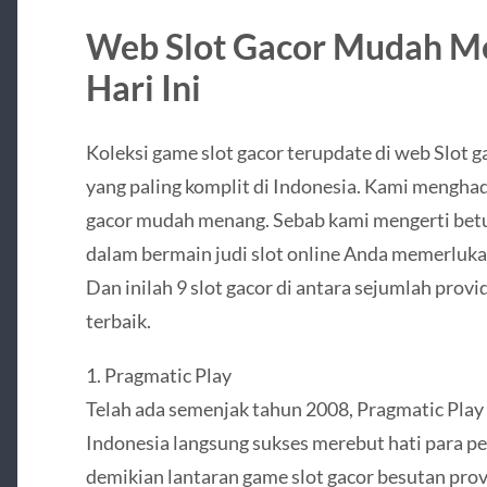
Web Slot Gacor Mudah M
Hari Ini
Koleksi game slot gacor terupdate di web Slot g
yang paling komplit di Indonesia. Kami menghad
gacor mudah menang. Sebab kami mengerti be
dalam bermain judi slot online Anda memerlukan 
Dan inilah 9 slot gacor di antara sejumlah provid
terbaik.
1. Pragmatic Play
Telah ada semenjak tahun 2008, Pragmatic Pla
Indonesia langsung sukses merebut hati para pe
demikian lantaran game slot gacor besutan pro