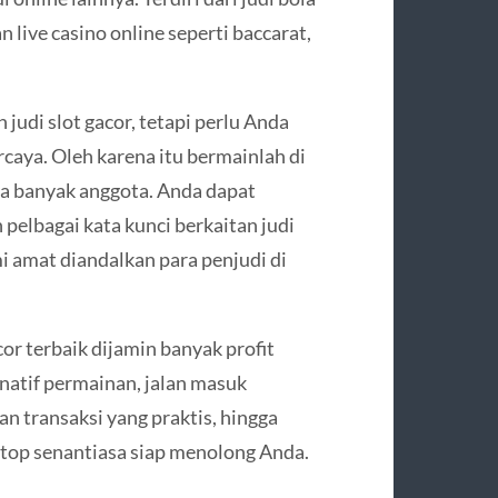
an live casino online seperti baccarat,
judi slot gacor, tetapi perlu Anda
caya. Oleh karena itu bermainlah di
ya banyak anggota. Anda dapat
elbagai kata kunci berkaitan judi
 amat diandalkan para penjudi di
r terbaik dijamin banyak profit
rnatif permainan, jalan masuk
n transaksi yang praktis, hingga
top senantiasa siap menolong Anda.