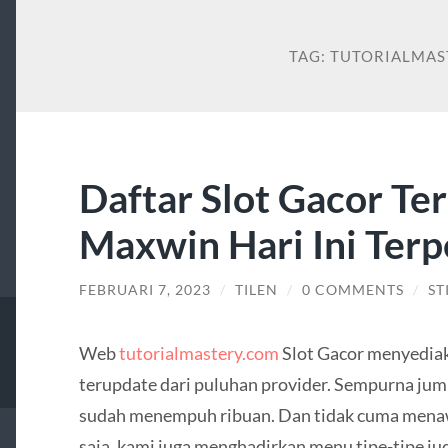
TAG:
TUTORIALMAS
Daftar Slot Gacor T
Maxwin Hari Ini Ter
FEBRUARI 7, 2023
/
TILEN
/
0 COMMENTS
/
ST
Web
tutorialmastery.com
Slot Gacor menyediak
terupdate dari puluhan provider. Sempurna juml
sudah menempuh ribuan. Dan tidak cuma menawa
saja, kami juga menghadirkan menu tipe-tipe judi 