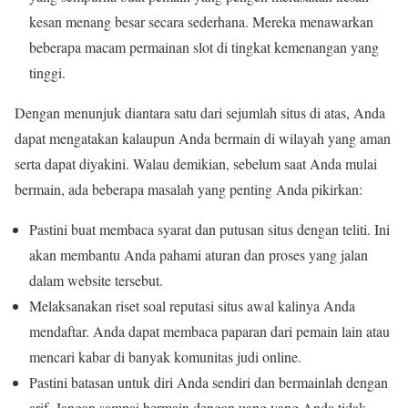
kesan menang besar secara sederhana. Mereka menawarkan
beberapa macam permainan slot di tingkat kemenangan yang
tinggi.
Dengan menunjuk diantara satu dari sejumlah situs di atas, Anda
dapat mengatakan kalaupun Anda bermain di wilayah yang aman
serta dapat diyakini. Walau demikian, sebelum saat Anda mulai
bermain, ada beberapa masalah yang penting Anda pikirkan:
Pastini buat membaca syarat dan putusan situs dengan teliti. Ini
akan membantu Anda pahami aturan dan proses yang jalan
dalam website tersebut.
Melaksanakan riset soal reputasi situs awal kalinya Anda
mendaftar. Anda dapat membaca paparan dari pemain lain atau
mencari kabar di banyak komunitas judi online.
Pastini batasan untuk diri Anda sendiri dan bermainlah dengan
arif. Jangan sampai bermain dengan uang yang Anda tidak