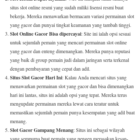
situs slot online resmi yang sudah miliki lisensi resmi buat
bekerja. Mereka menawarkan bermacam variasi permainan slot
yang gacor dan punyai tingkat keamanan yang tambah tinggi.
Slot Online Gacor Bisa dipercayai
: Site ini ialah opsi sesuai
untuk sejumlah pemain yang mencari permainan slot online
yang gacor dan enteng dimenangkan. Mereka punya reputasi
yang baik di group pemain judi dalam jaringan serta terkenal
dengan pembayaran yang cepat dan adil.
Situs Slot Gacor Hari Ini
: Kalau Anda mencari situs yang
menawarkan permainan slot yang gacor dan bisa dimenangkan
hari ini lantas, situs ini adalah opsi yang tepat. Mereka terus
mengupdate permainan mereka lewat cara teratur untuk
memastikan sejumlah pemain punya kesempatan yang adil buat
menang.
Slot Gacor Gampang Menang
: Situs ini sebagai wilayah
yang sempurna buat pemain yang pengen merasakan kesan-