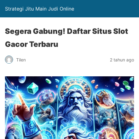
Strategi Jitu Main Judi Online
Segera Gabung! Daftar Situs Slot
Gacor Terbaru
Tilen
2 tahun ago