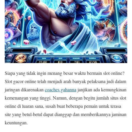
Siapa yang tidak ingin menang besar waktu bermain slot online?
Slot gacor online telah menjadi arah banyak pelaksana judi dalam
jaringan dikarenakan
coaches gahanna
janjikan ada kemungkinan
kemenangan yang tinggi. Namun, dengan begitu jumlah situs slot
online di luaran sana, susah buat beberapa pemain untuk terasa
site yang betul-betul dapat dianggap dan memberikannya jaminan
keuntungan.