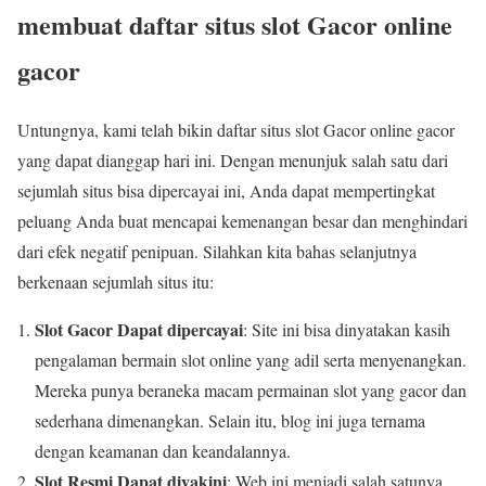
membuat daftar situs slot Gacor online
gacor
Untungnya, kami telah bikin daftar situs slot Gacor online gacor
yang dapat dianggap hari ini. Dengan menunjuk salah satu dari
sejumlah situs bisa dipercayai ini, Anda dapat mempertingkat
peluang Anda buat mencapai kemenangan besar dan menghindari
dari efek negatif penipuan. Silahkan kita bahas selanjutnya
berkenaan sejumlah situs itu:
Slot Gacor Dapat dipercayai
: Site ini bisa dinyatakan kasih
pengalaman bermain slot online yang adil serta menyenangkan.
Mereka punya beraneka macam permainan slot yang gacor dan
sederhana dimenangkan. Selain itu, blog ini juga ternama
dengan keamanan dan keandalannya.
Slot Resmi Dapat diyakini
: Web ini menjadi salah satunya