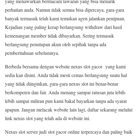
yang menawarkan bermacam tawaran yang bisa menarik
perhatian anda. Namun tidak semua bisa dipercaya, gara-gara
banyak termasuk telah kami temukan agen jalankan penipuan.
Kejadian yang paling kerap berlangsung withdraw dari hasil
kemenangan member tidak dibayarkan. Sering termasuk
berlangsung penutupan akun oleh sepihak tanpa ada
pemberitahuan sebelumnya.
Berbeda bersama dengan website nexus slot gacor yang kami
sedia kan disini. Anda tidak mesti cemas berlangsung suatu hal
yang tidak diinginkan, gara-gara nexus slot ini benar-benar
berkompeten dan fair. Anda menang sampai ratusan juta lebih-
lebih sampai miliran pun kami bakal bayarkan tanpa ada syarat
apapun. Jangan melacak website lain lagi, daftar sekarang melalui
link nexus slot yang telah ada di website ini.
Nexus slot server judi slot gacor online terpercaya dan paling baik