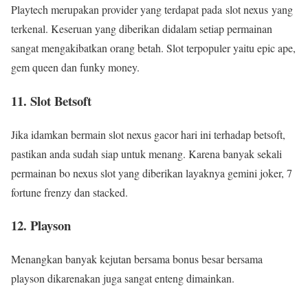
Playtech merupakan provider yang terdapat pada slot nexus yang
terkenal. Keseruan yang diberikan didalam setiap permainan
sangat mengakibatkan orang betah. Slot terpopuler yaitu epic ape,
gem queen dan funky money.
11. Slot Betsoft
Jika idamkan bermain slot nexus gacor hari ini terhadap betsoft,
pastikan anda sudah siap untuk menang. Karena banyak sekali
permainan bo nexus slot yang diberikan layaknya gemini joker, 7
fortune frenzy dan stacked.
12. Playson
Menangkan banyak kejutan bersama bonus besar bersama
playson dikarenakan juga sangat enteng dimainkan.