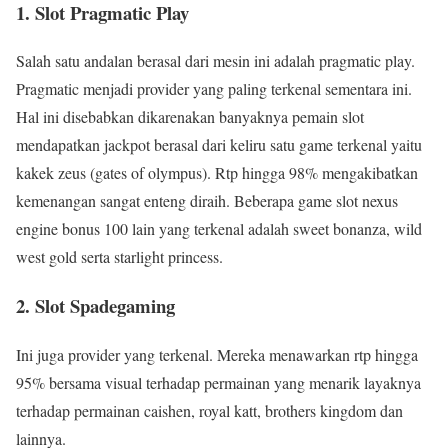
1. Slot Pragmatic Play
Salah satu andalan berasal dari mesin ini adalah pragmatic play.
Pragmatic menjadi provider yang paling terkenal sementara ini.
Hal ini disebabkan dikarenakan banyaknya pemain slot
mendapatkan jackpot berasal dari keliru satu game terkenal yaitu
kakek zeus (gates of olympus). Rtp hingga 98% mengakibatkan
kemenangan sangat enteng diraih. Beberapa game slot nexus
engine bonus 100 lain yang terkenal adalah sweet bonanza, wild
west gold serta starlight princess.
2. Slot Spadegaming
Ini juga provider yang terkenal. Mereka menawarkan rtp hingga
95% bersama visual terhadap permainan yang menarik layaknya
terhadap permainan caishen, royal katt, brothers kingdom dan
lainnya.