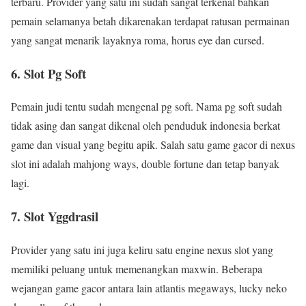
terbaru. Provider yang satu ini sudah sangat terkenal bahkan
pemain selamanya betah dikarenakan terdapat ratusan permainan
yang sangat menarik layaknya roma, horus eye dan cursed.
6. Slot Pg Soft
Pemain judi tentu sudah mengenal pg soft. Nama pg soft sudah
tidak asing dan sangat dikenal oleh penduduk indonesia berkat
game dan visual yang begitu apik. Salah satu game gacor di nexus
slot ini adalah mahjong ways, double fortune dan tetap banyak
lagi.
7. Slot Yggdrasil
Provider yang satu ini juga keliru satu engine nexus slot yang
memiliki peluang untuk memenangkan maxwin. Beberapa
wejangan game gacor antara lain atlantis megaways, lucky neko