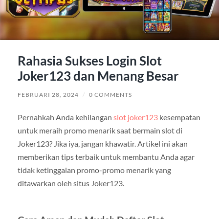
Rahasia Sukses Login Slot
Joker123 dan Menang Besar
FEBRUARI 28, 2024
/
0 COMMENTS
Pernahkah Anda kehilangan
slot joker123
kesempatan
untuk meraih promo menarik saat bermain slot di
Joker123? Jika iya, jangan khawatir. Artikel ini akan
memberikan tips terbaik untuk membantu Anda agar
tidak ketinggalan promo-promo menarik yang
ditawarkan oleh situs Joker123.