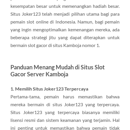
kesempatan besar untuk memenangkan hadiah besar.
Situs Joker123 telah menjadi pilihan utama bagi para
pemain slot online di Indonesia. Namun, bagi pemain
yang ingin mengoptimalkan kemenangan mereka, ada
beberapa strategi jitu yang dapat diterapkan untuk
bermain slot gacor di situs Kamboja nomor 1.
Panduan Menang Mudah di Situs Slot
Gacor Server Kamboja
1. Memilih Situs Joker123 Terpercaya
Pertama-tama, pemain harus memastikan bahwa
mereka bermain di situs Joker123 yang terpercaya.
Situs Joker123 yang terpercaya biasanya memiliki
lisensi resmi dan sistem keamanan yang terjamin. Hal
ini penting untuk memastikan bahwa pemain tidak