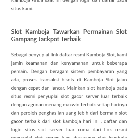
situs kami.
Slot Kamboja Tawarkan Permainan Slot
Gampang Jackpot Terbaik
Sebagai penyuplai link daftar resmi Kamboja Slot, kami
jamin keamanan dan kenyamanan untuk beberapa
pemain. Dengan beragam sistem pembayaran yang
ada, proses transaksi bisnis di Kamboja Slot jalan
dengan cepat dan lancar. Mainkan slot kamboja pada
situs resmi penyuplai slot gacor server luar terbaik
dengan agunan menang maxwin terbaik setiap harinya
dan peroleh penghasilan uang lebih dari bermain slot
gacor terbaik dari slot kamboja hari ini , daftar dan
login situs slot server luar cuma dari link resmi
penyuplai slot server luar khususnya slot kamboja