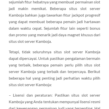
sejumlah fitur hebatnya yang membuat permainan slot
jadi makin memikat. Beberapa situs slot server
Kamboja bahkan juga tawarkan fitur jackpot progresif
yang dapat membuat beberapa pemain jadi hartawan
dalam waktu cepat. Sejumlah fitur lain seperti bonus
dan promo yang menarik jadi daya magnet khusus dari
situs slot server Kamboja.
Tetapi, tidak seluruhnya situs slot server Kamboja
dapat dipercayai. Untuk pastikan pengalaman bermain
yang terbaik, beberapa pemain perlu pilih situs slot
server Kamboja yang terbaik dan terpercaya. Berikut
beberapa hal yang penting jadi perhatian waktu pilih
situs slot server Kamboja:
– Lisensi dan peraturan: Pastikan situs slot server
Kamboja yang Anda tentukan mempunyai lisensi resmi
dari kewenangan permainan judi yang terpenting. Hal