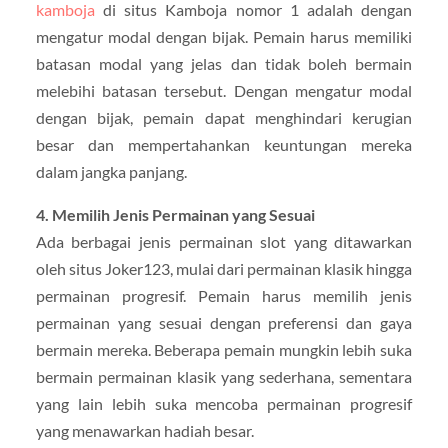
kamboja
di situs Kamboja nomor 1 adalah dengan
mengatur modal dengan bijak. Pemain harus memiliki
batasan modal yang jelas dan tidak boleh bermain
melebihi batasan tersebut. Dengan mengatur modal
dengan bijak, pemain dapat menghindari kerugian
besar dan mempertahankan keuntungan mereka
dalam jangka panjang.
4. Memilih Jenis Permainan yang Sesuai
Ada berbagai jenis permainan slot yang ditawarkan
oleh situs Joker123, mulai dari permainan klasik hingga
permainan progresif. Pemain harus memilih jenis
permainan yang sesuai dengan preferensi dan gaya
bermain mereka. Beberapa pemain mungkin lebih suka
bermain permainan klasik yang sederhana, sementara
yang lain lebih suka mencoba permainan progresif
yang menawarkan hadiah besar.