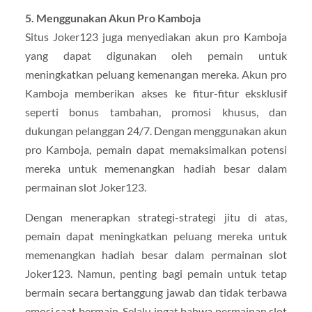
5. Menggunakan Akun Pro Kamboja
Situs Joker123 juga menyediakan akun pro Kamboja
yang dapat digunakan oleh pemain untuk
meningkatkan peluang kemenangan mereka. Akun pro
Kamboja memberikan akses ke fitur-fitur eksklusif
seperti bonus tambahan, promosi khusus, dan
dukungan pelanggan 24/7. Dengan menggunakan akun
pro Kamboja, pemain dapat memaksimalkan potensi
mereka untuk memenangkan hadiah besar dalam
permainan slot Joker123.
Dengan menerapkan strategi-strategi jitu di atas,
pemain dapat meningkatkan peluang mereka untuk
memenangkan hadiah besar dalam permainan slot
Joker123. Namun, penting bagi pemain untuk tetap
bermain secara bertanggung jawab dan tidak terbawa
emosi saat bermain. Selalu ingat bahwa permainan slot