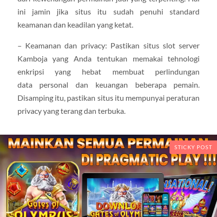
ini jamin jika situs itu sudah penuhi standard
keamanan dan keadilan yang ketat.
– Keamanan dan privacy: Pastikan situs slot server
Kamboja yang Anda tentukan memakai tehnologi
enkripsi yang hebat membuat perlindungan
data personal dan keuangan beberapa pemain.
Disamping itu, pastikan situs itu mempunyai peraturan
privacy yang terang dan terbuka.
STICKY POST