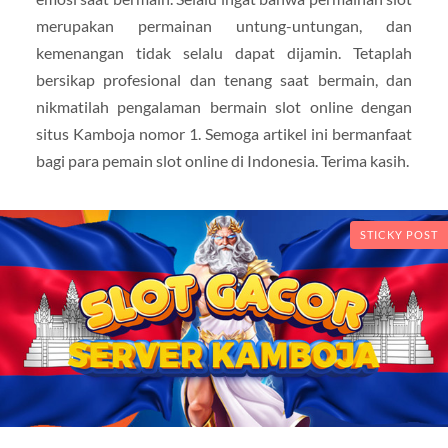
merupakan permainan untung-untungan, dan
kemenangan tidak selalu dapat dijamin. Tetaplah
bersikap profesional dan tenang saat bermain, dan
nikmatilah pengalaman bermain slot online dengan
situs Kamboja nomor 1. Semoga artikel ini bermanfaat
bagi para pemain slot online di Indonesia. Terima kasih.
STICKY POST