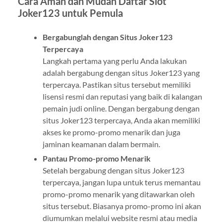
Cara Aman dan Mudah Daftar Slot
Joker123 untuk Pemula
Bergabunglah dengan Situs Joker123
Terpercaya
Langkah pertama yang perlu Anda lakukan
adalah bergabung dengan situs Joker123 yang
terpercaya. Pastikan situs tersebut memiliki
lisensi resmi dan reputasi yang baik di kalangan
pemain judi online. Dengan bergabung dengan
situs Joker123 terpercaya, Anda akan memiliki
akses ke promo-promo menarik dan juga
jaminan keamanan dalam bermain.
Pantau Promo-promo Menarik
Setelah bergabung dengan situs Joker123
terpercaya, jangan lupa untuk terus memantau
promo-promo menarik yang ditawarkan oleh
situs tersebut. Biasanya promo-promo ini akan
diumumkan melalui website resmi atau media