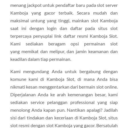
menang jackpot untuk pendaftar baru pada slot server
Kamboja yang gacor terbaik. Secara mudah dan
maksimal untung yang tinggi, mainkan slot Kamboja
saat ini dengan login dan daftar pada situs slot
terpercaya penyuplai link daftar resmi Kamboja Slot.
Kami sediakan beragam opsi permainan slot
yang memikat dan melipur, dan jamin keamanan dan
keadilan dalam tiap permainan.
Kami mengundang Anda untuk bergabung dengan
komune kami di Kamboja Slot, di mana Anda bisa
nikmati kesan menggentarkan dari bermain slot online.
Diperjalanan Anda ke arah kemenangan besar, kami
sediakan service pelanggan professional yang siap
menolong Anda kapan pun. Nantikan apalagi? Jadilah
sisi dari tindakan dan keceriaan di Kamboja Slot, situs
slot resmi dengan slot Kamboja yang gacor. Bersatulah