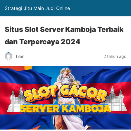
Strategi Jitu Main Judi Online
Situs Slot Server Kamboja Terbaik
dan Terpercaya 2024
Tilen
2 tahun ago