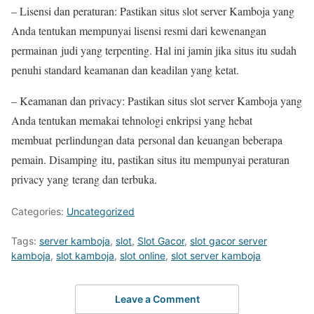
– Lisensi dan peraturan: Pastikan situs slot server Kamboja yang
Anda tentukan mempunyai lisensi resmi dari kewenangan
permainan judi yang terpenting. Hal ini jamin jika situs itu sudah
penuhi standard keamanan dan keadilan yang ketat.
– Keamanan dan privacy: Pastikan situs slot server Kamboja yang
Anda tentukan memakai tehnologi enkripsi yang hebat
membuat perlindungan data personal dan keuangan beberapa
pemain. Disamping itu, pastikan situs itu mempunyai peraturan
privacy yang terang dan terbuka.
Categories:
Uncategorized
Tags:
server kamboja
,
slot
,
Slot Gacor
,
slot gacor server
kamboja
,
slot kamboja
,
slot online
,
slot server kamboja
Leave a Comment